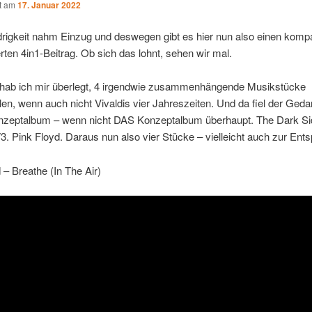
ht am
17. Januar 2022
drigkeit nahm Einzug und deswegen gibt es hier nun also einen komp
ten 4in1-Beitrag. Ob sich das lohnt, sehen wir mal.
hab ich mir überlegt, 4 irgendwie zusammenhängende Musikstücke
n, wenn auch nicht Vivaldis vier Jahreszeiten. Und da fiel der Ged
onzeptalbum – wenn nicht DAS Konzeptalbum überhaupt. The Dark Sid
. Pink Floyd. Daraus nun also vier Stücke – vielleicht auch zur Ent
 – Breathe (In The Air)