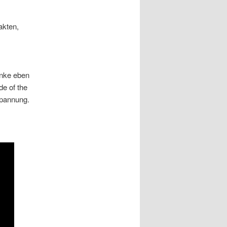
akten,
anke eben
e of the
spannung.