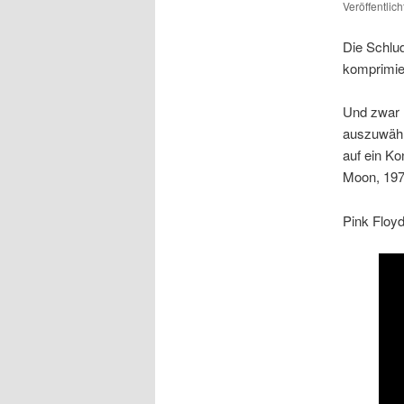
Veröffentlic
Die Schlu
komprimier
Und zwar 
auszuwähle
auf ein K
Moon, 1973
Pink Floyd