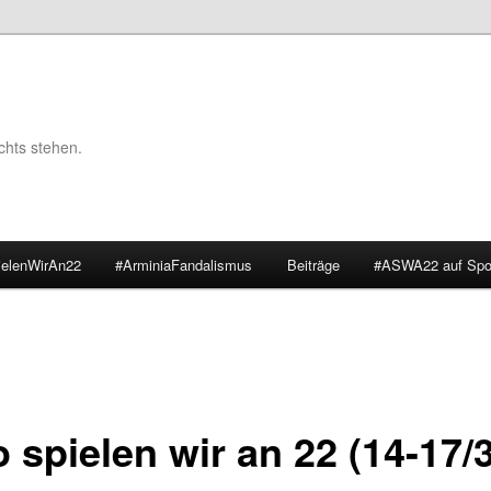
chts stehen.
ielenWirAn22
#ArminiaFandalismus
Beiträge
#ASWA22 auf Spot
 spielen wir an 22 (14-17/