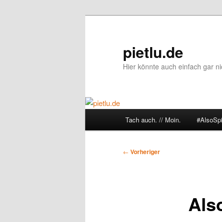
Zum
primären
Inhalt
pietlu.de
springen
Hier könnte auch einfach gar ni
Hauptmenü
Tach auch. // Moin.
#AlsoSp
Beitragsnavigation
←
Vorheriger
Also