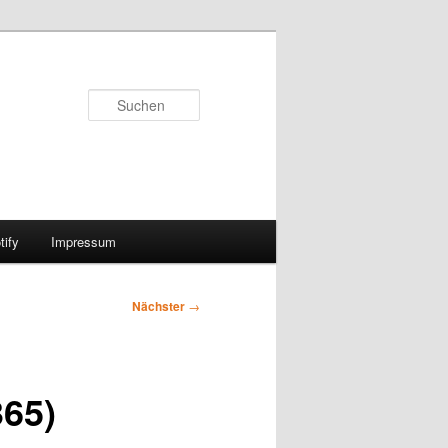
Suchen
ify
Impressum
Nächster
→
365)