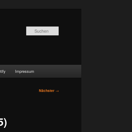
Suchen
ify
Impressum
Nächster
→
5)