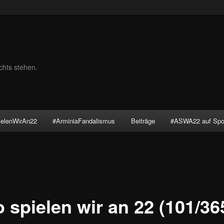
chts stehen.
ielenWirAn22
#ArminiaFandalismus
Beiträge
#ASWA22 auf Spot
 spielen wir an 22 (101/36