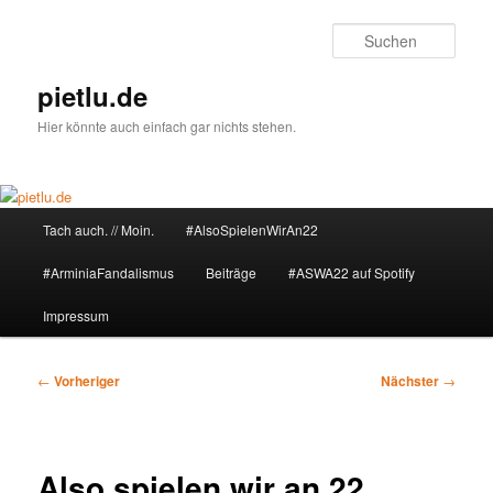
Zum
primären
Such
Inhalt
springen
pietlu.de
Hier könnte auch einfach gar nichts stehen.
Hauptmenü
Tach auch. // Moin.
#AlsoSpielenWirAn22
#ArminiaFandalismus
Beiträge
#ASWA22 auf Spotify
Impressum
Beitragsnavigation
←
Vorheriger
Nächster
→
Also spielen wir an 22