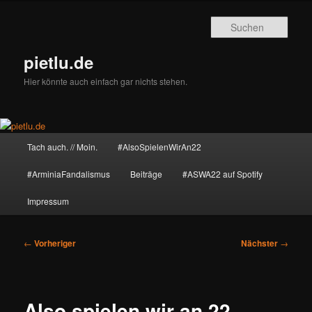
Zum
primären
Such
Inhalt
springen
pietlu.de
Hier könnte auch einfach gar nichts stehen.
Hauptmenü
Tach auch. // Moin.
#AlsoSpielenWirAn22
#ArminiaFandalismus
Beiträge
#ASWA22 auf Spotify
Impressum
Beitragsnavigation
←
Vorheriger
Nächster
→
Also spielen wir an 22