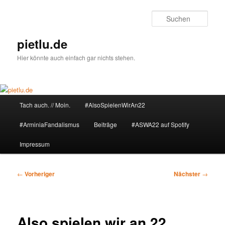
Zum
primären
Such
Inhalt
springen
pietlu.de
Hier könnte auch einfach gar nichts stehen.
Hauptmenü
Tach auch. // Moin.
#AlsoSpielenWirAn22
#ArminiaFandalismus
Beiträge
#ASWA22 auf Spotify
Impressum
Beitragsnavigation
←
Vorheriger
Nächster
→
Also spielen wir an 22