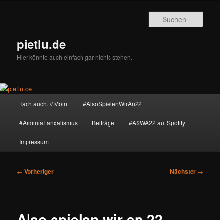
Zum
primären
Such
Inhalt
springen
pietlu.de
Hier könnte auch einfach gar nichts stehen.
Hauptmenü
Tach auch. // Moin.
#AlsoSpielenWirAn22
#ArminiaFandalismus
Beiträge
#ASWA22 auf Spotify
Impressum
Beitragsnavigation
←
Vorheriger
Nächster
→
Also spielen wir an 22