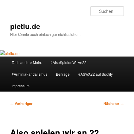
Zum
primären
Such
Inhalt
springen
pietlu.de
Hier könnte auch einfach gar nichts stehen.
Hauptmenü
Tach auch. // Moin.
#AlsoSpielenWirAn22
#ArminiaFandalismus
Beiträge
#ASWA22 auf Spotify
Impressum
Beitragsnavigation
←
Vorheriger
Nächster
→
Also spielen wir an 22