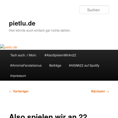
Zum
primären
Such
Inhalt
springen
pietlu.de
Hier könnte auch einfach gar nichts stehen.
Hauptmenü
Tach auch. // Moin.
#AlsoSpielenWirAn22
#ArminiaFandalismus
Beiträge
#ASWA22 auf Spotify
Impressum
Beitragsnavigation
←
Vorheriger
Nächster
→
Also spielen wir an 22