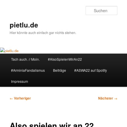
Zum
primären
Such
Inhalt
springen
pietlu.de
Hier könnte auch einfach gar nichts stehen.
Hauptmenü
Tach auch. // Moin.
#AlsoSpielenWirAn22
#ArminiaFandalismus
Beiträge
#ASWA22 auf Spotify
Impressum
Beitragsnavigation
←
Vorheriger
Nächster
→
Also spielen wir an 22