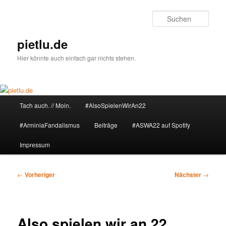
Zum
primären
Such
Inhalt
springen
pietlu.de
Hier könnte auch einfach gar nichts stehen.
Hauptmenü
Tach auch. // Moin.
#AlsoSpielenWirAn22
#ArminiaFandalismus
Beiträge
#ASWA22 auf Spotify
Impressum
Beitragsnavigation
←
Vorheriger
Nächster
→
Also spielen wir an 22