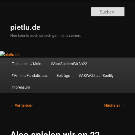
Zum
primären
Such
Inhalt
springen
pietlu.de
Hier könnte auch einfach gar nichts stehen.
Hauptmenü
Tach auch. // Moin.
#AlsoSpielenWirAn22
#ArminiaFandalismus
Beiträge
#ASWA22 auf Spotify
Impressum
Beitragsnavigation
←
Vorheriger
Nächster
→
Also spielen wir an 22