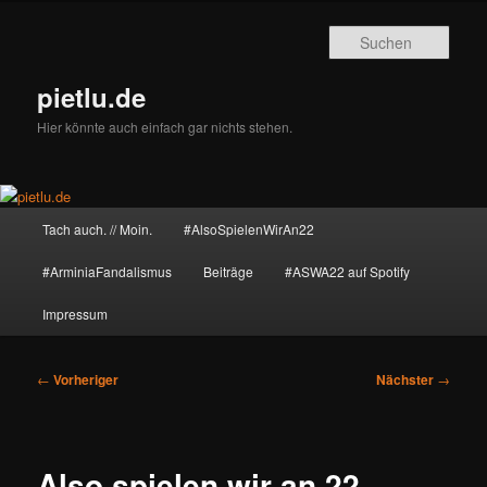
Zum
primären
Such
Inhalt
springen
pietlu.de
Hier könnte auch einfach gar nichts stehen.
Hauptmenü
Tach auch. // Moin.
#AlsoSpielenWirAn22
#ArminiaFandalismus
Beiträge
#ASWA22 auf Spotify
Impressum
Beitragsnavigation
←
Vorheriger
Nächster
→
Also spielen wir an 22