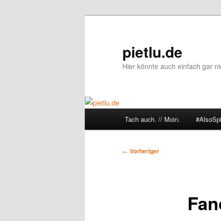
Zum
primären
Inhalt
pietlu.de
springen
Hier könnte auch einfach gar ni
Hauptmenü
Tach auch. // Moin.
#AlsoSp
Beitragsnavigation
←
Vorheriger
Fan