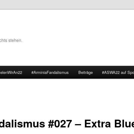
chts stehen.
ielenWirAn22
#ArminiaFandalismus
Beiträge
#ASWA22 auf Spot
dalismus #027 – Extra Blu