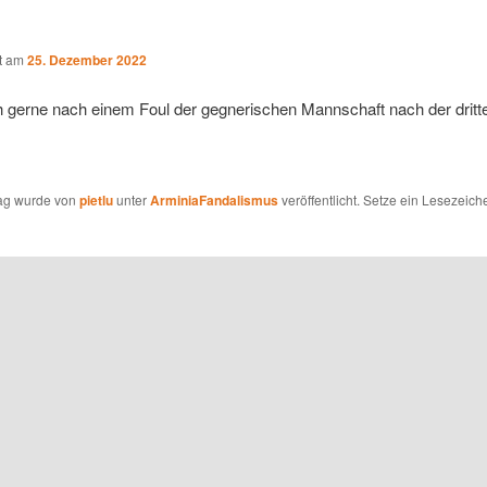
ht am
25. Dezember 2022
h gerne nach einem Foul der gegnerischen Mannschaft nach der dritt
rag wurde von
pietlu
unter
ArminiaFandalismus
veröffentlicht. Setze ein Lesezeich