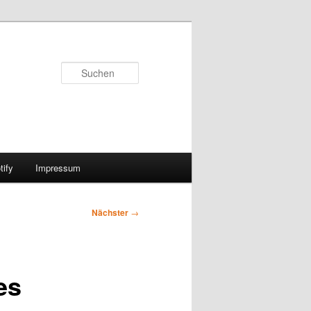
Suchen
ify
Impressum
Nächster
→
es