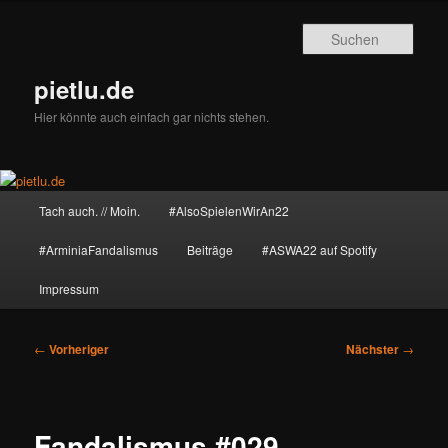
Zum
primären
Such
Inhalt
springen
pietlu.de
Hier könnte auch einfach gar nichts stehen.
Hauptmenü
Tach auch. // Moin.
#AlsoSpielenWirAn22
#ArminiaFandalismus
Beiträge
#ASWA22 auf Spotify
Impressum
Beitragsnavigation
←
Vorheriger
Nächster
→
Fandalismus #029 –