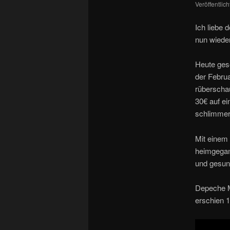
Veröffentlic
Ich liebe 
nun wiede
Heute gese
der Febru
rüberscha
30€ auf ei
schlimmer 
Mit einem
heimgegan
und gesun
Depeche M
erschien 