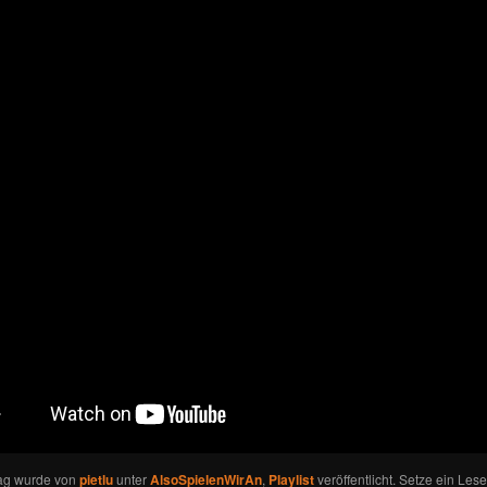
rag wurde von
pietlu
unter
AlsoSpielenWirAn
,
Playlist
veröffentlicht. Setze ein Les