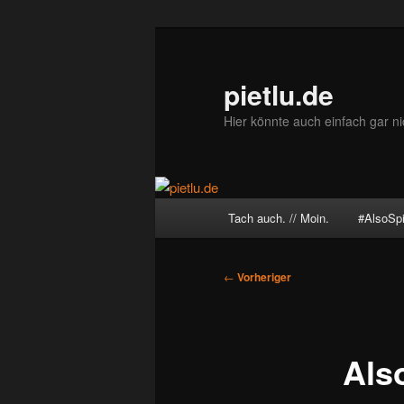
Zum
primären
Inhalt
pietlu.de
springen
Hier könnte auch einfach gar ni
Hauptmenü
Tach auch. // Moin.
#AlsoSp
Beitragsnavigation
←
Vorheriger
Also