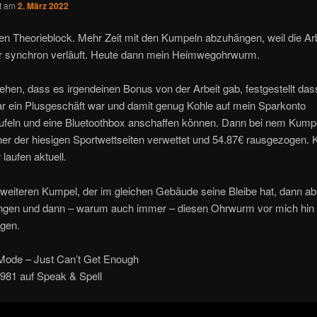
ht am
2. März 2022
den Theorieblock. Mehr Zeit mit den Kumpeln abzuhängen, weil die Arb
r synchron verläuft. Heute dann mein Heimwegohrwurm.
hen, dass es irgendeinen Bonus von der Arbeit gab, festgestellt da
ar ein Plusgeschäft war und damit genug Kohle auf mein Sparkonto
ufeln und eine Bluetoothbox anschaffen können. Dann bei nem Kump
ner der hiesigen Sportwettseiten verwettet und 54.87€ rausgezogen. 
laufen aktuell.
 weiteren Kumpel, der im gleichen Gebäude seine Bleibe hat, dann a
gen und dann – warum auch immer – diesen Ohrwurm vor mich hi
gen.
ode – Just Can’t Get Enough
1981 auf Speak & Spell