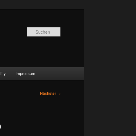
Suchen
ify
Impressum
Nächster
→
)