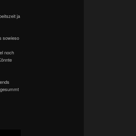
eitszeit ja
ss sowieso
el noch
Könnte
bends
n gesummt