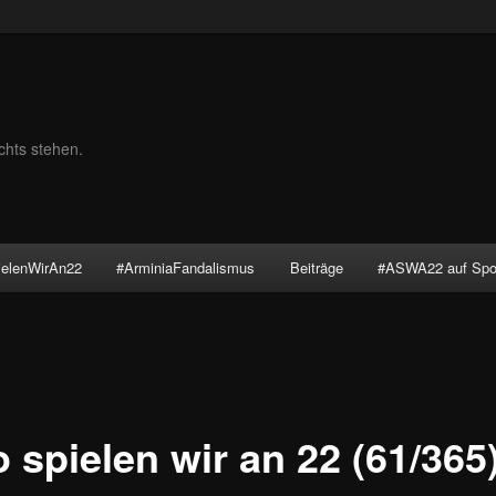
chts stehen.
ielenWirAn22
#ArminiaFandalismus
Beiträge
#ASWA22 auf Spot
 spielen wir an 22 (61/365