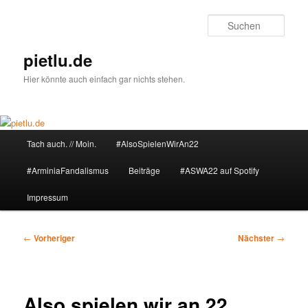
Zum
primären
Such
Inhalt
springen
pietlu.de
Hier könnte auch einfach gar nichts stehen.
Hauptmenü
Tach auch. // Moin.
#AlsoSpielenWirAn22
#ArminiaFandalismus
Beiträge
#ASWA22 auf Spotify
Impressum
Beitragsnavigation
←
Vorheriger
Nächster
→
Also spielen wir an 22